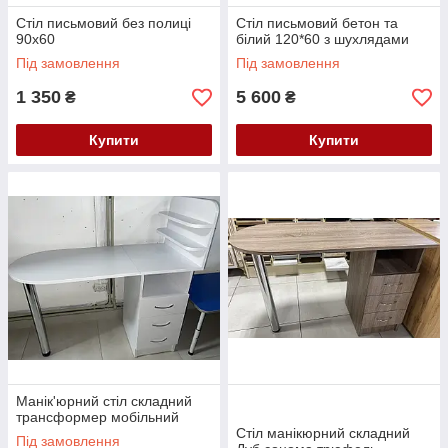
Стіл письмовий без полиці
Стіл письмовий бетон та
90х60
білий 120*60 з шухлядами
Під замовлення
Під замовлення
1 350
5 600
₴
₴
Купити
Купити
Манік'юрний стіл складний
трансформер мобільний
Стіл манікюрний складний
Під замовлення