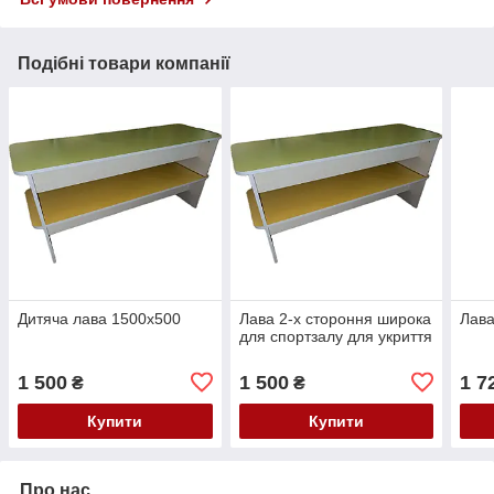
Подібні товари компанії
Дитяча лава 1500х500
Лава 2-х стороння широка
Лава
для спортзалу для укриття
1 500
1 500
1 7
₴
₴
Купити
Купити
Про нас