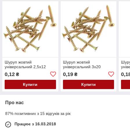
Шуруп жовтий
Шуруп жовтий
Шуру
універсальний 2,5х12
універсальний 3х20
унів
0,12
0,19
0,1
₴
₴
Купити
Купити
Про нас
87% позитивних з 15 відгуків за рік
Працює з 16.03.2018