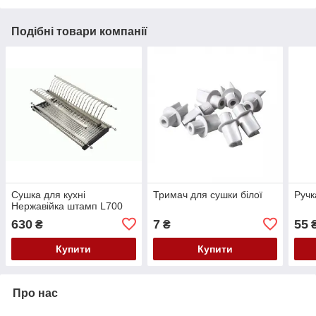
Подібні товари компанії
Сушка для кухні
Тримач для сушки білої
Ручк
Нержавійка штамп L700
630
7
55
₴
₴
Купити
Купити
Про нас