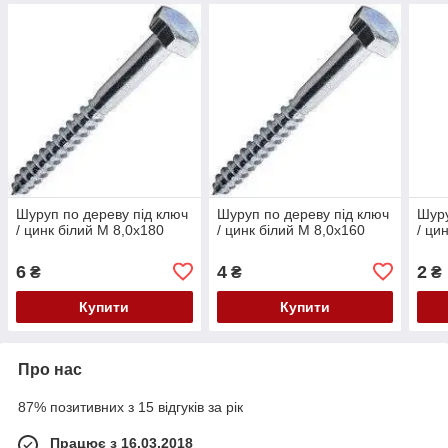
Шуруп по дереву під ключ
Шуруп по дереву під ключ
Шуру
/ цинк білий М 8,0х180
/ цинк білий М 8,0х160
/ ци
6
4
2
₴
₴
₴
Купити
Купити
Про нас
87% позитивних з 15 відгуків за рік
Працює з 16.03.2018