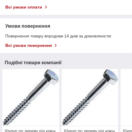
Всі умови оплати
Умови повернення
Повернення товару впродовж 14 днів за домовленістю
Всі умови повернення
Подібні товари компанії
Шуруп по дереву під ключ
Шуруп по дереву під ключ
Шуру