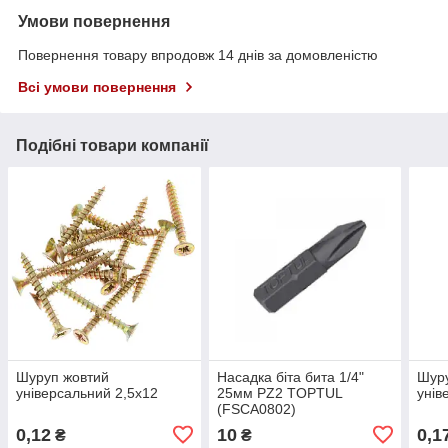
Умови повернення
Повернення товару впродовж 14 днів за домовленістю
Всі умови повернення
Подібні товари компанії
Шуруп жовтий
Насадка біта бита 1/4"
Шур
універсальний 2,5х12
25мм PZ2 TOPTUL
унів
(FSCA0802)
0,12
10
0,1
₴
₴