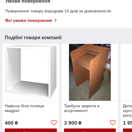
Умови повернення
Повернення товару впродовж 14 днів за домовленістю
Всі умови повернення
Подібні товари компанії
Навісна біла полиця
Трибуна закрита в
Дитя
квадрат
асортименті
шухл
регу
стіл
400
3 900
1 9
₴
₴