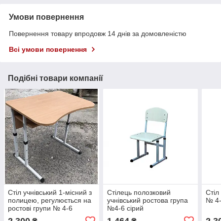
Умови повернення
Повернення товару впродовж 14 днів за домовленістю
Всі умови повернення
Подібні товари компанії
Стіл учнівський 1-місний з
Стілець полозковий
Стіл
полицею, регулюється на
учнівський ростова група
№ 4
ростові групи № 4-6
№4-6 сірий
2 300
1 464
2 3