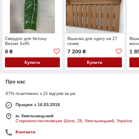
Свердло для бетону
Вішалка для одягу на 27
Віша
Besser 5x85
гачків
місн
8
7 200
1 8
₴
₴
Купити
Купити
Про нас
87% позитивних з 15 відгуків за рік
Працює з 16.03.2018
м. Хмельницький
Староконстантинівське Шосе, 26, Хмельницький, Україна
Контакти