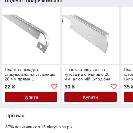
Подібні товари компанії
Планка накладка
Планка з'єднувальна
План
стикувальна на стільницю
кутова на стільницю 28
куто
28 мм пряма L
мм. алюміній L-подібна
U-по
22
30
35
₴
₴
Купити
Купити
Про нас
87% позитивних з 15 відгуків за рік