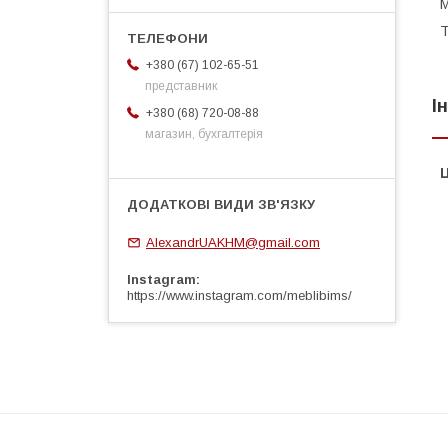
М
Т
+380 (67) 102-65-51
представник
І
+380 (68) 720-08-88
магазин, бухгалтерія
Ц
AlexandrUAKHM@gmail.com
Instagram
https://www.instagram.com/meblibims/