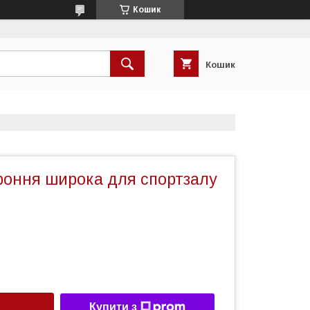
Кошик
Кошик
роння широка для спортзалу
Купити з