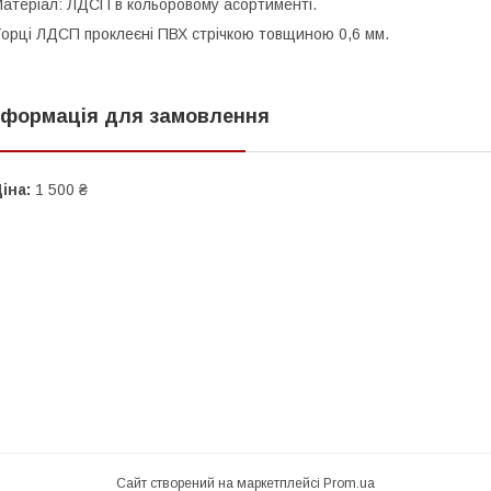
атеріал: ЛДСП в кольоровому асортименті.
орці ЛДСП проклеєні ПВХ стрічкою товщиною 0,6 мм.
нформація для замовлення
іна:
1 500 ₴
Сайт створений на маркетплейсі
Prom.ua