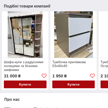
Подібні товари компанії
Шафа-купе з радіусними
Тумбочка приліжкова
Тумб
полицями та бічними
53х40х40
Остр
шафками
31 000
1 950
2 1
₴
₴
Купити
Купити
Про нас