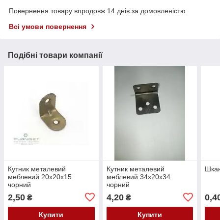
Повернення товару впродовж 14 днів за домовленістю
Всі умови повернення
Подібні товари компанії
Кутник металевий
Кутник металевий
Шкан
меблевий 20х20х15
меблевий 34х20х34
чорний
чорний
2,50
4,20
0,4
₴
₴
Купити
Купити