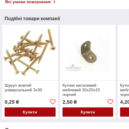
Всі умови повернення
Подібні товари компанії
Шуруп жовтий
Кутник металевий
Кутн
універсальний 3х30
меблевий 20х20х15
мебл
чорний
чор
0,25
2,50
4,2
₴
₴
Купити
Купити