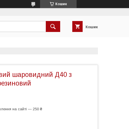
Кошик
Кошик
вий шаровидний Д40 з
резиновий
лення на сайті — 250 ₴