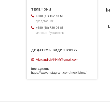
І
+380 (67) 102-65-51
представник
Ц
+380 (68) 720-08-88
магазин, бухгалтерія
AlexandrUAKHM@gmail.com
Instagram
https://www.instagram.com/meblibims/