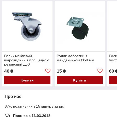
Ролик меблевий
Ролик меблевий з
Роли
шаровидний з площадкою
майданчиком Ø50 мм
болт
резиновий Д50
40
15
60
₴
₴
Купити
Купити
Про нас
87% позитивних з 15 відгуків за рік
Працює з 16.03.2018