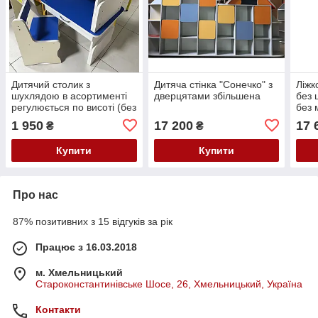
Дитячий столик з
Дитяча стінка "Сонечко" з
Ліжк
шухлядою в асортименті
дверцятами збільшена
без 
регулюється по висоті (без
без 
стільчика)
1 950
17 200
17 
₴
₴
Купити
Купити
Про нас
87% позитивних з 15 відгуків за рік
Працює з 16.03.2018
м. Хмельницький
Староконстантинівське Шосе, 26, Хмельницький, Україна
Контакти