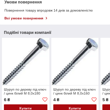
Умови повернення
Повернення товару впродовж 14 днів за домовленістю
Всі умови повернення
Подібні товари компанії
Шуруп по дереву під ключ
Шуруп по дереву під ключ
Шуру
/ цинк білий М 8,0х180
/ цинк білий М 8,0х160
/ ци
6
4
5
₴
₴
₴
Купити
Купити