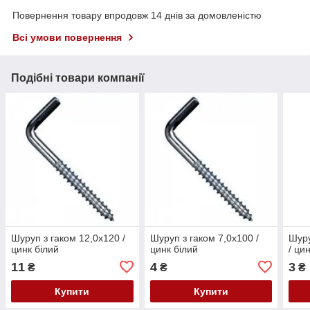
Повернення товару впродовж 14 днів за домовленістю
Всі умови повернення
Подібні товари компанії
Шуруп з гаком 12,0х120 /
Шуруп з гаком 7,0х100 /
Шуру
цинк білий
цинк білий
/ ци
11
4
3
₴
₴
₴
Купити
Купити